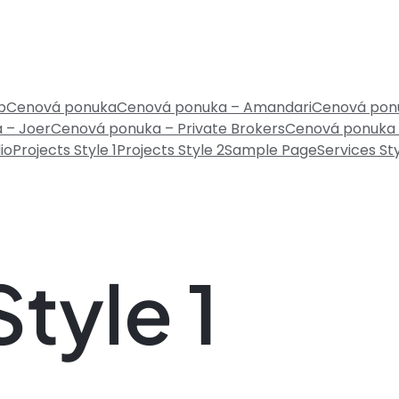
b
Cenová ponuka
Cenová ponuka – Amandari
Cenová ponu
 – Joer
Cenová ponuka – Private Brokers
Cenová ponuka 
io
Projects Style 1
Projects Style 2
Sample Page
Services Sty
Style 1