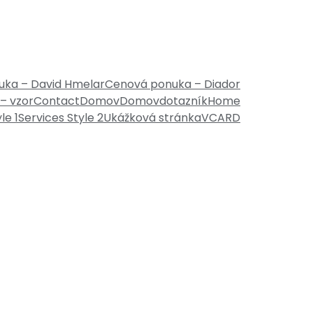
ka – David Hmelar
Cenová ponuka – Diador
– vzor
Contact
Domov
Domov
dotazník
Home
le 1
Services Style 2
Ukážková stránka
VCARD