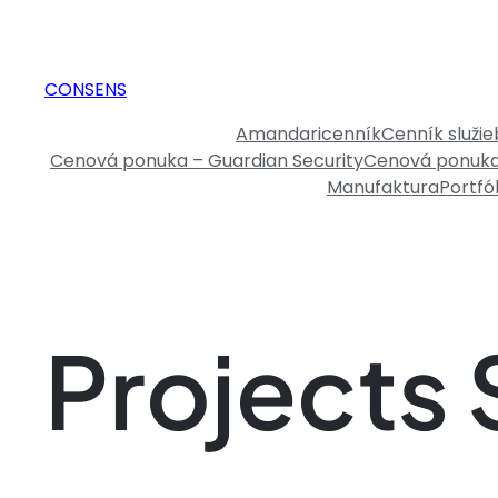
CONSENS
Amandari
cenník
Cenník služie
Cenová ponuka – Guardian Security
Cenová ponuka
Manufaktura
Portfól
Projects 